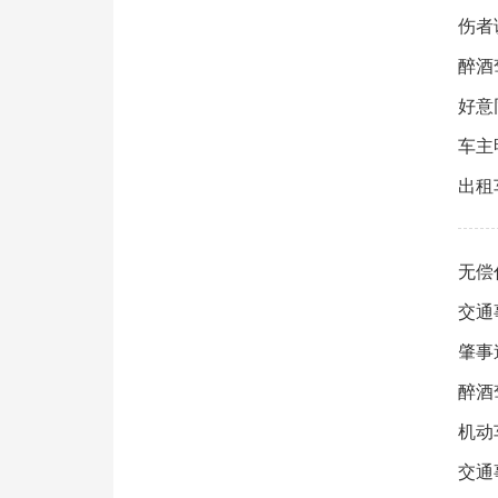
伤者
醉酒
好意
车主
出租
无偿
交通
肇事
醉酒
机动
交通