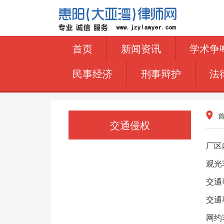
首页
新闻资讯
学术争
民事经济
刑事辩护
法
交通侵权
厂区
观光
交通
交通
网约