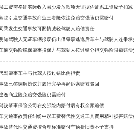
误工费需举证实际收入减少发放款项无证据佐证系工资应予扣减
驾驶引发交通事故商业三者险依法免赔交强险仍需赔付
同乘发生交通事故可酌情减轻驾驶人赔偿责任
明知驾驶人无证车辆报废仍出借肇事逃逸后车主与驾驶人连带承
车辆交强险脱保肇事投保方与驾驶人按过错分担交强险限额赔偿
代驾肇事车主与代驾人按过错比例担责
事故已签调解协议并履行完毕再起诉索赔被驳回
逃逸商业险免赔交强险仍需赔付
驾驶肇事保险公司在交强险内赔付后有权全额追偿
车交通事故责任纠纷中误工费替代性交通工具费用精神损害赔偿
事故替代性交通费按合理标准赔付车辆折旧费不予支持