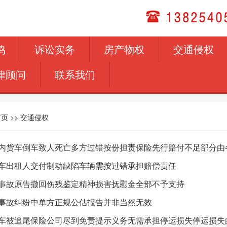
鸣
诉讼实务
房产物权
交通侵权
律顾问
联系我们
首页
>>
交通侵权
内货车倒车致人死亡多方过错按份担责保险先行赔付不足部分由
车出租人交付制动缺陷车辆需按过错承担赔偿责任
事故原告撤回伤残鉴定精神损害抚慰金全部不予支持
事故纠纷中单方正规公估报告并非当然无效
车被追尾保险公司尽到免责提示义务无需承担停运损失停运损失