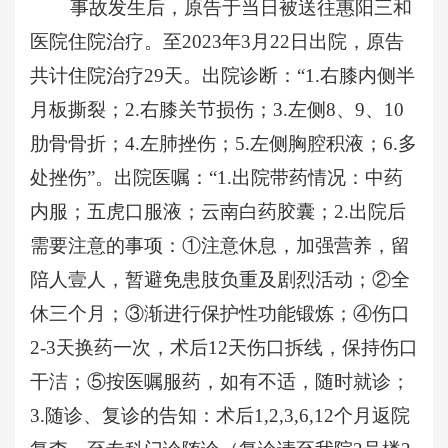
事故发生后，原告于当日被送往惠阳三和
医院住院治疗。至
2023年3月22日出院，原告
共计住院治疗29天。出院诊断：“1.右膝内侧半
月板撕裂；2.右膝关节损伤；3.左侧8、9、10
肋骨骨折；4.左肺挫伤；5.左侧胸腔积液；6.多
处挫伤”。出院医嘱：“1.出院带药情况：中药
内服；五虎口服液；云南白药胶囊；2.出院后
需要注意的事项：①注意休息，加强营养，留
陪人壹人，暂避免患肢负重及剧烈活动；②全
休三个月；③渐进行保护性功能锻炼；④伤口
2-3天换药一次，术后12天伤口拆线，保持伤口
干洁；⑤按医嘱服药，如有不适，随时就诊；
3.随诊、复诊的告知：术后1,2,3,6,12个月返院