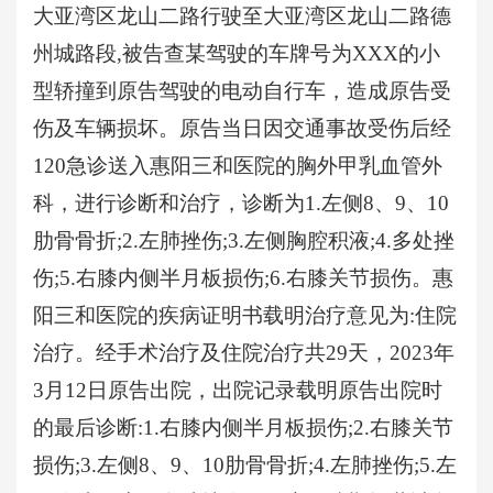
大亚湾区龙山二路行驶至大亚湾区龙山二路德
州城路段,被告查某驾驶的车牌号为XXX的小
型轿撞到原告驾驶的电动自行车，造成原告受
伤及车辆损坏。原告当日因交通事故受伤后经
120急诊送入惠阳三和医院的胸外甲乳血管外
科，进行诊断和治疗，诊断为1.左侧8、9、10
肋骨骨折;2.左肺挫伤;3.左侧胸腔积液;4.多处挫
伤;5.右膝内侧半月板损伤;6.右膝关节损伤。惠
阳三和医院的疾病证明书载明治疗意见为:住院
治疗。经手术治疗及住院治疗共29天，2023年
3月12日原告出院，出院记录载明原告出院时
的最后诊断:1.右膝内侧半月板损伤;2.右膝关节
损伤;3.左侧8、9、10肋骨骨折;4.左肺挫伤;5.左